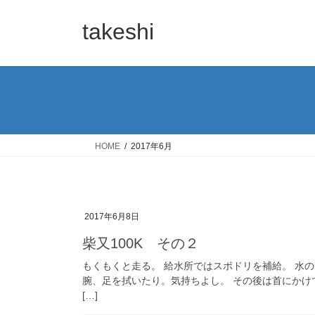
コ
ナ
ン
ビ
takeshi
テ
ゲ
ン
ー
ツ
シ
へ
ョ
ス
ン
キ
に
ッ
移
HOME
2017年6月
プ
動
2017年6月8日
柴又100K その２
もくもくと走る。 給水所ではスポドリを補給。 水
腕、足を拭いたり。気持ちよし。 その後は首にかけてひ
[…]